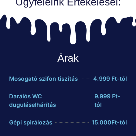
Ügyfeleink Értékelései:
Árak
Mosogató szifon tiszítás
4.999 Ft-tól
Darálós WC
9.999 Ft-
duguláselhárítás
tól
Gépi spirálozás
15.000Ft-tól