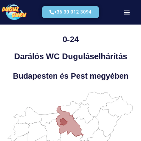
+36 30 012 3094
Kérjen Árajánla
0-24
Darálós WC Duguláselhárítás
Budapesten és Pest megyében