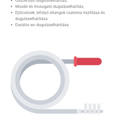
Összefolyó duguláselhárítás,
Mosdó és mosogató duguláselhárítás,
Ejtőcsövek, lefolyó strangok csatorna tisztítása és
duguláselhárítása
Darálós wc duguláselhárítása