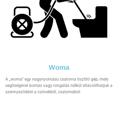
Woma
A „woma” egy nagynyomású csatorna tisztító gép, mely
segítségével bontás vagy rongálás nélkül eltávolíthatjuk a
szennyeződést a csövekből, csatornából.