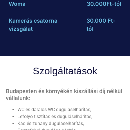
Woma
30.000Ft-tól
Kamerás csatorna
30.000 Ft-
vizsgálat
tól
Szolgáltatások
Budapesten és környékén kiszállási díj nélkül
vállalunk:
WC és darálós WC duguláselhárítás,
Lefolyó tisztítás és duguláselhárítás,
Kád és zuhany duguláselhárítás,