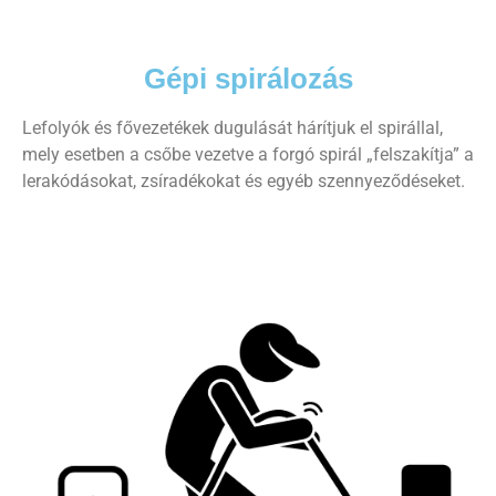
Gépi spirálozás
Lefolyók és fővezetékek dugulását hárítjuk el spirállal,
mely esetben a csőbe vezetve a forgó spirál „felszakítja” a
lerakódásokat, zsíradékokat és egyéb szennyeződéseket.