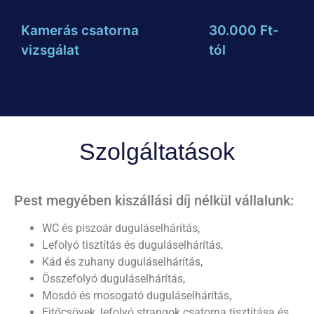
Kamerás csatorna
30.000 Ft-
vizsgálat
tól
Szolgáltatások
Pest megyében kiszállási díj nélkül vállalunk:
WC és piszoár duguláselhárítás,
Lefolyó tisztítás és duguláselhárítás,
Kád és zuhany duguláselhárítás,
Összefolyó duguláselhárítás,
Mosdó és mosogató duguláselhárítás,
Ejtőcsövek, lefolyó strangok csatorna tisztítása és