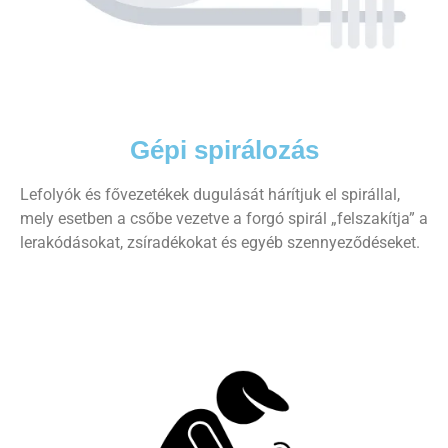
Gépi spirálozás
Lefolyók és fővezetékek dugulását hárítjuk el spirállal,
mely esetben a csőbe vezetve a forgó spirál „felszakítja” a
lerakódásokat, zsíradékokat és egyéb szennyeződéseket.