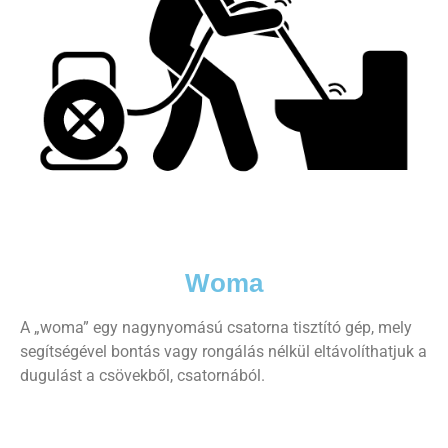
Woma
A „woma” egy nagynyomású csatorna tisztító gép, mely
segítségével bontás vagy rongálás nélkül eltávolíthatjuk a
dugulást a csövekből, csatornából.