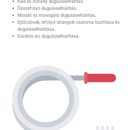
Kád és zuhany duguláselhárítás,
Összefolyó duguláselhárítás,
Mosdó és mosogató duguláselhárítás,
Ejtőcsövek, lefolyó strangok csatorna tisztítása és
duguláselhárítása,
Darálós wc duguláselhárítása.