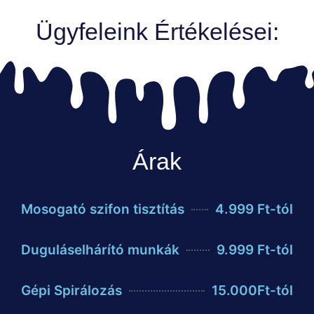
Ügyfeleink Értékelései:
Árak
Mosogató szifon tisztítás
4.999 Ft-tól
Duguláselhárító munkák
9.999 Ft-tól
Gépi Spirálozás
15.000Ft-tól